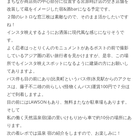
まちなか商店街の中心部分に位置する宮原時計店の空き店舗を
改装して蔵をイメージした宿&酒barになる予定です。
２階のレトロな窓三枚は素敵なので、そのまま活かしたいです
ね！
インスタ映えするようにお洒落に現代風な感じになりそうで
す。
よく忍者はっとりくんのモニュメントがあるポストの前で撮影
しているアジア圏の若い旅行者を見かけますが、是非、この場
所でもインスタ映えスポットになるように建築の方にお願いし
てありますよ。
バス停も目の前にあり(比美町というバス停)氷見駅からのアクセ
スは、藤子不二雄の街らしい(怪物くんバス)運賃100円で７分ほ
どで到着しますよ。
目の前にはLAWSONもあり、無料またなか駐車場もあります。
そして
私の働く天然温泉宿(湯の里いけもり)から車で約10分の場所にあ
ります。
次の着レポでは温泉 宿の紹介をしますので、お楽しみに！