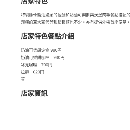
店家特色
特製豚骨醬油湯頭的拉麵和奶油可樂餅與漢堡肉等餐點搭配
讚嘆的巨大聖代等甜點種類也不少。亦有提供外帶首座便當
店家特色餐點介紹
奶油可樂餅定食 980円
奶油可樂餅咖哩 930円
冰見咖哩 700円
拉麵 620円
等
店家資訊