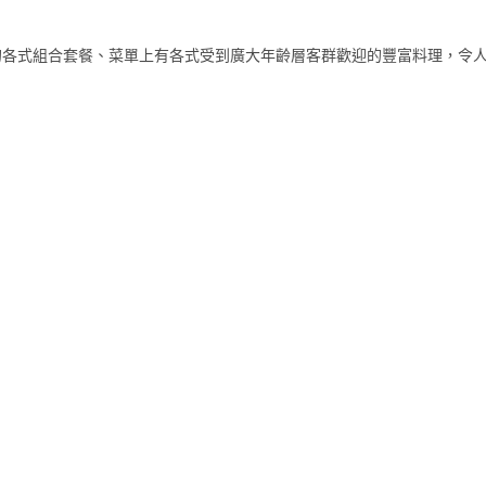
的各式組合套餐、菜單上有各式受到廣大年齡層客群歡迎的豐富料理，令
。