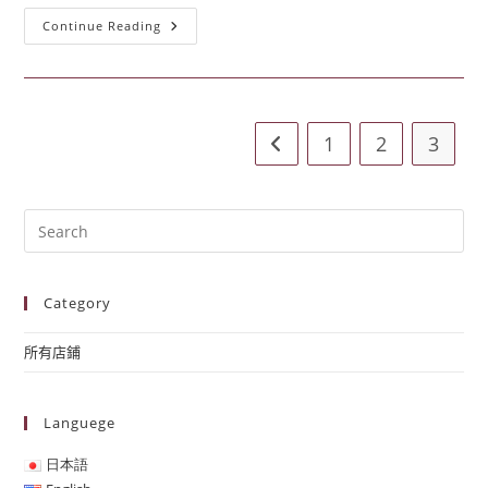
Continue Reading
1
2
3
Category
所有店鋪
Languege
日本語